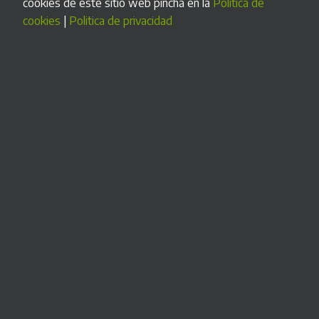
cookies de este sitio web pincha en la
Politica de
necesidades.
cookies
|
Politica de privacidad
Desde el diseño de la carcasa exterior y los componentes
hasta el programa informático que maneja el sistema de
cobro. Y lo mejor:
también para pocas unidades
MÁS INFORMACIÓN >
Nuestra garantía