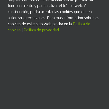
17”
, además de permitir tanto el pago con dinero como con
funcionamiento y para analizar el tráfico web. A
tarjeta de crédito. Gracias a la pantalla, el proceso es en todo
continuación, podrá aceptar las cookies que desea
momento guiado, por lo que su manejo es sencillo, haciendo
autorizar o rechazarlas. Para más información sobre las
que la experiencia de usuario sea intuitiva y agradable.
cookies de este sitio web pincha en la
Politica de
cookies
|
Politica de privacidad
Completamente personalizable por fuera.
UN LARGO CAMINO RECORRIDO