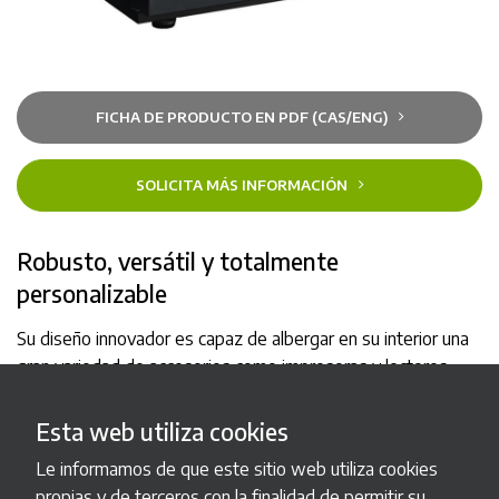
FICHA DE PRODUCTO EN PDF (CAS/ENG)
SOLICITA MÁS INFORMACIÓN
Robusto, versátil y totalmente
personalizable
Su diseño innovador es capaz de albergar en su interior una
gran variedad de accesorios como impresoras y lectores,
siguiendo criterios ergonómicos de accesibilidad a todos los
elementos de recaudación y recarga de dinero, así como a
Esta web utiliza cookies
los elementos fungibles (papel de impresora, tickets).
Le informamos de que este sitio web utiliza cookies
Cuenta con una pantalla táctil anti-vandálica LCD de
propias y de terceros con la finalidad de permitir su