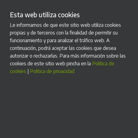
Siteco SL
@SitecoSL
2 years ago
Esta web utiliza cookies
Le informamos de que este sitio web utiliza cookies
¡A partir de ahora SITECO S.L. y Grupo I.N.T. comienzan su
propias y de terceros con la finalidad de permitir su
andadura juntos! 👏 Nuestros cajones de cobro automático
funcionamiento y para analizar el tráfico web. A
ya están integrados de manera directa a su software de
continuación, podrá aceptar las cookies que desea
TPV. Los clientes ya van a poder disfrutar de una solución
autorizar o rechazarlas. Para más información sobre las
completa, rápida y competitiva, de la mano de los mejores
cookies de este sitio web pincha en la
Politica de
profesio...
cookies
|
Politica de privacidad