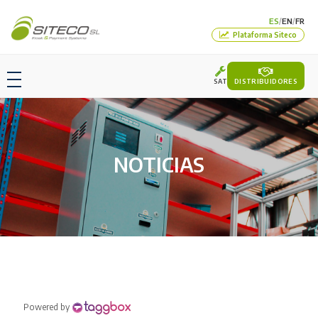
ES
EN
FR
/
/
Plataforma Siteco
SAT
DISTRIBUIDORES
NOTICIAS
Powered by