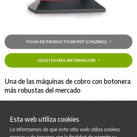
FICHA DE PRODUCTO EN PDF (CAS/ENG)
SOLICITA MÁS INFORMACIÓN
Una de las máquinas de cobro con botonera
más robustas del mercado
Ticketing 5RC es la máquina expendedora de tickets más
clásica de nuestra gama. Profesional, funcional, adaptable y
segura para el autoservicio.
Esta web utiliza cookies
Le informamos de que este sitio web utiliza cookies
Las aplicaciones que se pueden instalar en ella son tan
propias y de terceros con la finalidad de permitir su