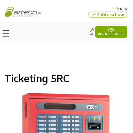
ES
EN
FR
/
/
Plataforma Siteco
SAT
DISTRIBUIDORES
Ticketing 5RC