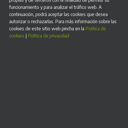
diversas como; la gestión de complejos deportivos,
funcionamiento y para analizar el tráfico web. A
controles de accesos, venta de tickets en estaciones de
continuación, podrá aceptar las cookies que desea
autobuses, control de cobro de puertos deportivos y
autorizar o rechazarlas. Para más información sobre las
muchas más.
cookies de este sitio web pincha en la
Politica de
Permite la integración de algún componente adicional, así
cookies
|
Politica de privacidad
como la señalización adicional para la marca.
UN LARGO CAMINO RECORRIDO