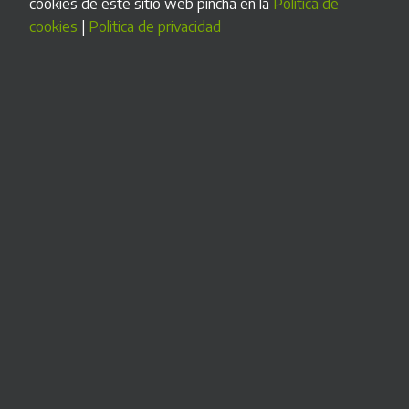
cookies de este sitio web pincha en la
Politica de
necesidades.
cookies
|
Politica de privacidad
Desde el diseño de la carcasa exterior y los componentes
hasta el programa informático que maneja el sistema de
cobro. Y lo mejor:
también para pocas unidades
MÁS INFORMACIÓN >
Nuestra garantía