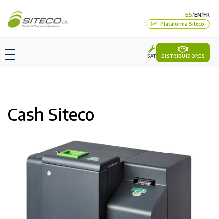
ES
EN
FR
/
/
Plataforma Siteco
SAT
DISTRIBUIDORES
Cash Siteco