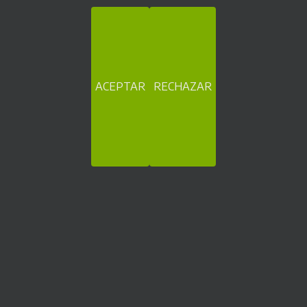
aplicaciones para la venta, cobro y/o pago en sectores muy
diversos.
Nuestras referencias hablan por nosotros
ACEPTAR
RECHAZAR
Máquinas de cobro automático y tickets
Becolarra, 2 Pab. 25. 01010 Vitoria-Gasteiz (España)