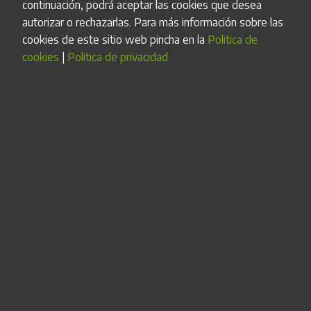
continuación, podrá aceptar las cookies que desea
adoptar los sistemas y programas informáticos o
autorizar o rechazarlas. Para más información sobre las
electrónicos que soporten los procesos de facturación de
cookies de este sitio web pincha en la
Politica de
empresarios y profesionales, y la estandarización de
cookies
|
Politica de privacidad
formatos de los registros de facturación, aprobado por el
Real Decreto 1007/2023, de 5 de diciembre, en la Orden
Ministerial HAC/1177/2024 y la correspondiente
documentación en la sede electrónica de la Agencia Estatal
de Administración Tributaria.
Declaracion responsable
Beneficios que aporta Cash Siteco:
• Higiene: el personal no tiene que manipular el efectivo
• Control: cuadre de caja automático, control de autenticidad
del efectivo, evita errores humanos.
• Ahorro de tiempo: reduce el tiempo de espera
• Personalización estética