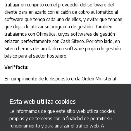
trabajar en conjunto con el proveedor del software del
cliente para enlazarlo con el cajón de cobro automático al
software que tenga cada uno de ellos, y evitar que tengan
que dejar de utilizar su programa de gestión. También
trabajamos con Ofimatica, cuyos softwares de gestión
enlazan perfectamente con Cash Siteco. Por otro lado, en
Siteco hemos desarrollado un software propio de gestión
básico para el sector hostelero.
Veri*factu:
En cumplimiento de lo dispuesto en la Orden Ministerial
HAC/1177/2024, aprobada por el Real Decreto 1007/2023,
Sistemas Técnicos de Cobro S.L. (Siteco S.L.) declara que se
Esta web utiliza cookies
hace responsable como entidad productora del componente
principal del Sistema Informático de Facturación (SIF) SIF
Le informamos de que este sitio web utiliza cookies
Siteco, del cumplimiento con lo dispuesto en el artículo 29.2.j)
propias y de terceros con la finalidad de permitir su
de la Ley 58/2003, de 17 de diciembre, General Tributaria,
funcionamiento y para analizar el tráfico web. A
en el Reglamento que establece los requisitos que deben