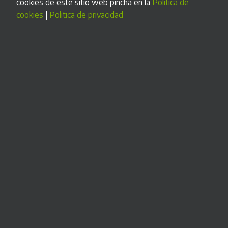
cookies de este sitio web pincha en la
Politica de
necesidades.
cookies
|
Politica de privacidad
Desde el diseño de la carcasa exterior y los componentes
hasta el programa informático que maneja el sistema de
cobro. Y lo mejor:
también para pocas unidades
MÁS INFORMACIÓN >
Nuestra garantía