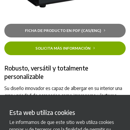
FICHA DE PRODUCTO EN PDF (CAS/ENG)
SOLICITA MÁS INFORMACIÓN
Robusto, versátil y totalmente
personalizable
Su diseño innovador es capaz de albergar en su interior una
gran variedad de accesorios como impresoras y lectores,
siguiendo criterios ergonómicos de accesibilidad a todos los
elementos de recaudación y recarga de dinero, así como a
Esta web utiliza cookies
los elementos fungibles (papel de impresora, tickets).
Le informamos de que este sitio web utiliza cookies
Cuenta con una pantalla táctil anti-vandálica LCD de
propias y de terceros con la finalidad de permitir su