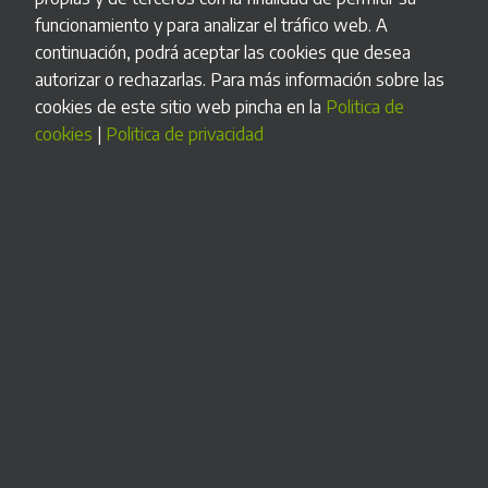
17”
, además de permitir tanto el pago con dinero como con
funcionamiento y para analizar el tráfico web. A
tarjeta de crédito. Gracias a la pantalla, el proceso es en todo
continuación, podrá aceptar las cookies que desea
momento guiado, por lo que su manejo es sencillo, haciendo
autorizar o rechazarlas. Para más información sobre las
que la experiencia de usuario sea intuitiva y agradable.
cookies de este sitio web pincha en la
Politica de
cookies
|
Politica de privacidad
Completamente personalizable por fuera.
UN LARGO CAMINO RECORRIDO