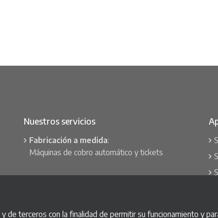
Nuestros servicios
Ap
Fabricación a medida
:
S
Máquinas de cobro automático y tickets
S
S
Nuestra garantía
:
R
El mejor soporte y mantenimiento postventa
S
 de terceros con la finalidad de permitir su funcionamiento y para
S