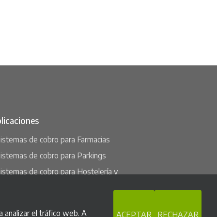
licaciones
istemas de cobro para Farmacias
istemas de cobro para Parkings
istemas de cobro para Hostelería y
estauración
istemas de cobro para Comercios
 analizar el tráfico web. A
ACEPTAR
RECHAZAR
istemas de cobro para Pubs y Discotecas