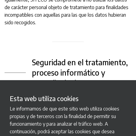
de carácter personal objeto de tratamiento para finalidades
incompatibles con aquellas para las que los datos hubieran
sido recogidos.
Seguridad en el tratamiento,
proceso informático y
custodia de datos
Esta web utiliza cookies
SITECO declara y garantiza que mantiene los niveles de
seguridad de protección de datos personales conforme al
Le informamos de que este sitio web utiliza cookies
Real Decreto 1720/2007 de 21 de diciembre, por el que se
propias y de terceros con la finalidad de permitir su
aprueba el Reglamento de desarrollo de la Ley Orgánica
funcionamiento y para analizar el tráfico web. A
15/1999, de 13 de diciembre, de protección de datos de
continuación, podrá aceptar las cookies que desea