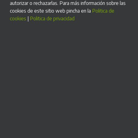
carácter personal (en adelante, RLOPD) y que ha implantado
autorizar o rechazarlas. Para más información sobre las
todas aquellas medidas técnicas y organizativas a su alcance
cookies de este sitio web pincha en la
Politica de
para garantizar la seguridad de los datos de carácter
cookies
|
Politica de privacidad
personal y evitar la pérdida, mal uso, acceso no autorizado y
robo de los datos facilitados por el USUARIO.
Derechos de acceso,
rectificación, cancelación y
oposición
SITECO es el responsable de todos los datos que se
recogen en las diferentes secciones del sitio WEB. Si Usted
lo desea, puede ejercitar, en cualquier momento, los
derechos de acceso, rectificación, cancelación y oposición