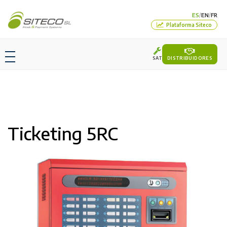
ES
EN
FR
/
/
Plataforma Siteco
SAT
DISTRIBUIDORES
Ticketing 5RC