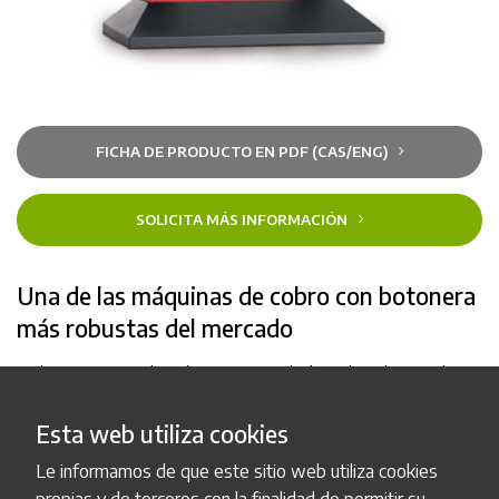
FICHA DE PRODUCTO EN PDF (CAS/ENG)
SOLICITA MÁS INFORMACIÓN
Una de las máquinas de cobro con botonera
más robustas del mercado
Ticketing 5RC es la máquina expendedora de tickets más
clásica de nuestra gama. Profesional, funcional, adaptable y
segura para el autoservicio.
Esta web utiliza cookies
Le informamos de que este sitio web utiliza cookies
Las aplicaciones que se pueden instalar en ella son tan
propias y de terceros con la finalidad de permitir su