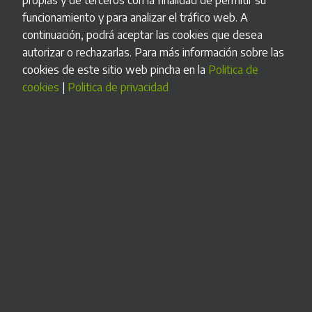
diversas como; la gestión de complejos deportivos,
funcionamiento y para analizar el tráfico web. A
controles de accesos, venta de tickets en estaciones de
continuación, podrá aceptar las cookies que desea
autobuses, control de cobro de puertos deportivos y
autorizar o rechazarlas. Para más información sobre las
muchas más.
cookies de este sitio web pincha en la
Politica de
Permite la integración de algún componente adicional, así
cookies
|
Politica de privacidad
como la señalización adicional para la marca.
UN LARGO CAMINO RECORRIDO