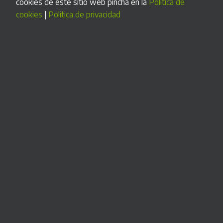
cookies de este sitio web pincha en la
Politica de
necesidades.
cookies
|
Politica de privacidad
Desde el diseño de la carcasa exterior y los componentes
hasta el programa informático que maneja el sistema de
cobro. Y lo mejor:
también para pocas unidades
MÁS INFORMACIÓN >
Nuestra garantía