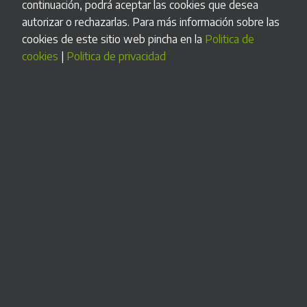
continuación, podrá aceptar las cookies que desea
adoptar los sistemas y programas informáticos o
autorizar o rechazarlas. Para más información sobre las
electrónicos que soporten los procesos de facturación de
cookies de este sitio web pincha en la
Politica de
empresarios y profesionales, y la estandarización de
cookies
|
Politica de privacidad
formatos de los registros de facturación, aprobado por el
Real Decreto 1007/2023, de 5 de diciembre, en la Orden
Ministerial HAC/1177/2024 y la correspondiente
documentación en la sede electrónica de la Agencia Estatal
de Administración Tributaria.
Declaracion responsable
Beneficios que aporta Cash Siteco:
• Higiene: el personal no tiene que manipular el efectivo
• Control: cuadre de caja automático, control de autenticidad
del efectivo, evita errores humanos.
• Ahorro de tiempo: reduce el tiempo de espera
• Personalización estética