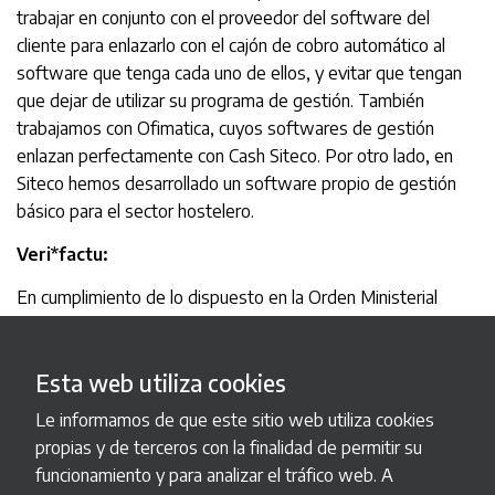
trabajar en conjunto con el proveedor del software del
cliente para enlazarlo con el cajón de cobro automático al
software que tenga cada uno de ellos, y evitar que tengan
que dejar de utilizar su programa de gestión. También
trabajamos con Ofimatica, cuyos softwares de gestión
enlazan perfectamente con Cash Siteco. Por otro lado, en
Siteco hemos desarrollado un software propio de gestión
básico para el sector hostelero.
Veri*factu:
En cumplimiento de lo dispuesto en la Orden Ministerial
HAC/1177/2024, aprobada por el Real Decreto 1007/2023,
Sistemas Técnicos de Cobro S.L. (Siteco S.L.) declara que se
Esta web utiliza cookies
hace responsable como entidad productora del componente
principal del Sistema Informático de Facturación (SIF) SIF
Le informamos de que este sitio web utiliza cookies
Siteco, del cumplimiento con lo dispuesto en el artículo 29.2.j)
propias y de terceros con la finalidad de permitir su
de la Ley 58/2003, de 17 de diciembre, General Tributaria,
funcionamiento y para analizar el tráfico web. A
en el Reglamento que establece los requisitos que deben