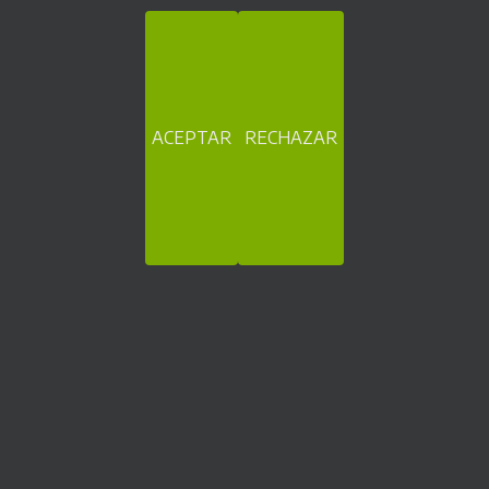
aplicaciones para la venta, cobro y/o pago en sectores muy
diversos.
Nuestras referencias hablan por nosotros
ACEPTAR
RECHAZAR
Máquinas de cobro automático y tickets
Becolarra, 2 Pab. 25. 01010 Vitoria-Gasteiz (España)