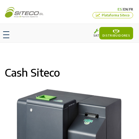
ES
EN
FR
/
/
Plataforma Siteco
SAT
DISTRIBUIDORES
Cash Siteco