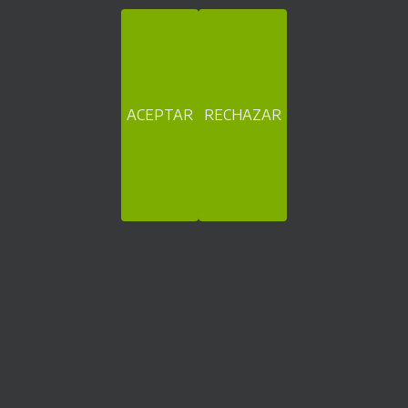
aplicaciones para la venta, cobro y/o pago en sectores muy
diversos.
Nuestras referencias hablan por nosotros
ACEPTAR
RECHAZAR
Máquinas de cobro automático y tickets
Becolarra, 2 Pab. 25. 01010 Vitoria-Gasteiz (España)