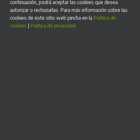
continuación, podrá aceptar las cookies que desea
adoptar los sistemas y programas informáticos o
autorizar o rechazarlas. Para más información sobre las
electrónicos que soporten los procesos de facturación de
cookies de este sitio web pincha en la
Politica de
empresarios y profesionales, y la estandarización de
cookies
|
Politica de privacidad
formatos de los registros de facturación, aprobado por el
Real Decreto 1007/2023, de 5 de diciembre, en la Orden
Ministerial HAC/1177/2024 y la correspondiente
documentación en la sede electrónica de la Agencia Estatal
de Administración Tributaria.
Declaracion responsable
Beneficios que aporta Cash Siteco:
• Higiene: el personal no tiene que manipular el efectivo
• Control: cuadre de caja automático, control de autenticidad
del efectivo, evita errores humanos.
• Ahorro de tiempo: reduce el tiempo de espera
• Personalización estética