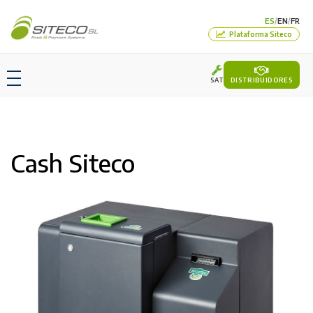
ES
EN
FR
/
/
Plataforma Siteco
SAT
DISTRIBUIDORES
Cash Siteco