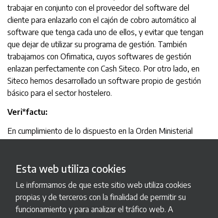
trabajar en conjunto con el proveedor del software del
cliente para enlazarlo con el cajón de cobro automático al
software que tenga cada uno de ellos, y evitar que tengan
que dejar de utilizar su programa de gestión. También
trabajamos con Ofimatica, cuyos softwares de gestión
enlazan perfectamente con Cash Siteco. Por otro lado, en
Siteco hemos desarrollado un software propio de gestión
básico para el sector hostelero.
Veri*factu:
En cumplimiento de lo dispuesto en la Orden Ministerial
HAC/1177/2024, aprobada por el Real Decreto 1007/2023,
Sistemas Técnicos de Cobro S.L. (Siteco S.L.) declara que se
Esta web utiliza cookies
hace responsable como entidad productora del componente
principal del Sistema Informático de Facturación (SIF) SIF
Le informamos de que este sitio web utiliza cookies
Siteco, del cumplimiento con lo dispuesto en el artículo 29.2.j)
propias y de terceros con la finalidad de permitir su
de la Ley 58/2003, de 17 de diciembre, General Tributaria,
funcionamiento y para analizar el tráfico web. A
en el Reglamento que establece los requisitos que deben