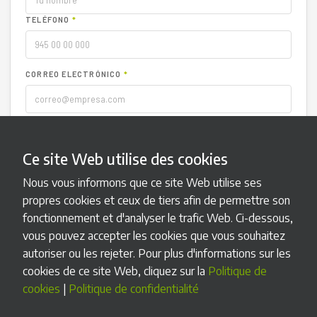
TELÉFONO
*
CORREO ELECTRÓNICO
*
TIPO DE INCIDENCIA
*
Ce site Web utilise des cookies
NÚMERO DE SERIE (OPCIONAL)
Nous vous informons que ce site Web utilise ses
propres cookies et ceux de tiers afin de permettre son
DESCRIPCIÓN
*
fonctionnement et d'analyser le trafic Web. Ci-dessous,
vous pouvez accepter les cookies que vous souhaitez
autoriser ou les rejeter. Pour plus d'informations sur les
cookies de ce site Web, cliquez sur la
Politique de
ADJUNTAR ARCHIVO (OPCIONAL)
cookies
|
Politique de confidentialité
Seleccionar archivo